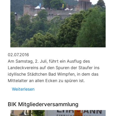
02.07.2016
Am Samstag, 2. Juli, führt ein Ausflug des
Landeckvereins auf den Spuren der Staufer ins
idyllische Städtchen Bad Wimpfen, in dem das
Mittelalter an allen Ecken zu spüren ist.
Weiterlesen
über
Landeckverein
Ausflug
BIK Mitgliederversammlung
Bad
Wimpfen