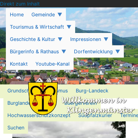
Direkt zum Inhalt
Home
Gemeinde
Tourismus & Wirtschaft
Geschichte & Kultur
Impressionen
Bürgerinfo & Rathaus
Dorfentwicklung
Kontakt
Youtube-Kanal
Grundschule
Tourismus
Burg-Landeck
Burglandeck-Stiftung
Buergerverein
Kerwe
Hochwasserschutzkonzept
Südpfalzkurier
Termin
Suchen