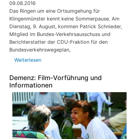
09.08.2016
Das Ringen um eine Ortsumgehung für
Klingenmünster kennt keine Sommerpause. Am
Dienstag, 9. August, kommen Patrick Schnieder,
Mitglied im Bundes-Verkehrsausschuss und
Berichterstatter der CDU-Fraktion für den
Bundesverkehrswegeplan,
Weiterlesen
über
Ortsumgehung:
Abgeordnete
Demenz: Film-Vorführung und
und
Informationen
BIK
im
Gespräch