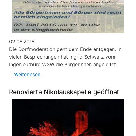
02.06.2016
Die Dorfmoderation geht dem Ende entgegen. In
vielen Besprechungen hat Ingrid Schwarz vom
Ingenieurbüro WSW die BürgerInnen angeleitet ...
Weiterlesen
über
Bürgerdialog
und
Renovierte Nikolauskapelle geöffnet
Zwischenbericht
zur
Dorfmoderation