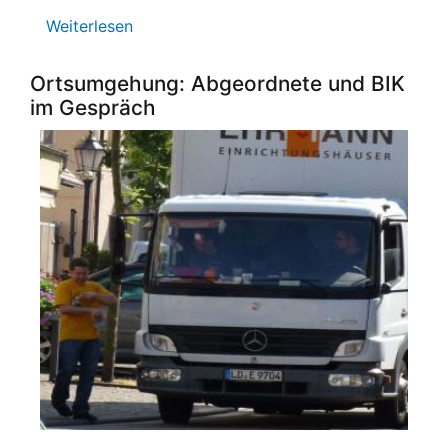
Weiterlesen
über
Stiftsparkfestival
2016
Ortsumgehung: Abgeordnete und BIK
im Gespräch