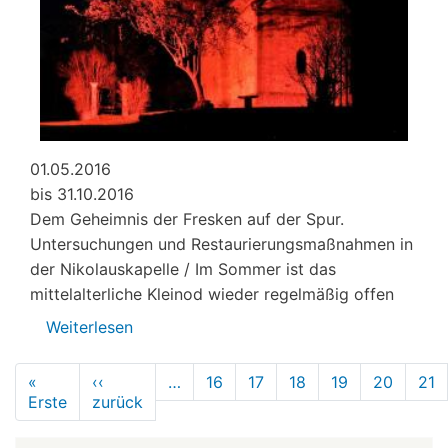
01.05.2016
bis 31.10.2016
Dem Geheimnis der Fresken auf der Spur.
Untersuchungen und Restaurierungsmaßnahmen in
der Nikolauskapelle / Im Sommer ist das
mittelalterliche Kleinod wieder regelmäßig offen
Weiterlesen
über
Renovierte
Seitennummerierung
Nikolauskapelle
«
‹‹
…
16
17
18
19
20
21
Erste
Erste
zurück
geöffnet
Vorherige
Seite
Seite