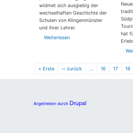
Neue
widmet sich ausgiebig der
tradi
wechselhaften Geschichte der
Südpf
Schulen von Klingenmünster
Touri
und ihrer Lehrer.
hat f
Weiterlesen
über
Erleb
Dritte
Wei
historische
Broschüre
Seitennummerierung
« Erste
Erste
‹‹ zurück
Vorherige
…
16
17
18
Seite
Seite
Drupal
Angetrieben durch