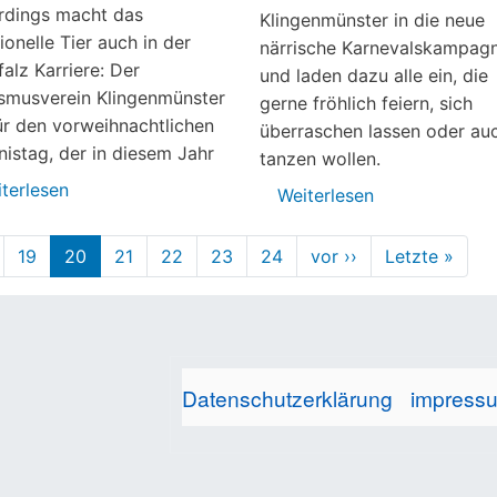
rdings macht das
Klingenmünster in die neue
tionelle Tier auch in der
närrische Karnevalskampag
alz Karriere: Der
und laden dazu alle ein, die
smusverein Klingenmünster
gerne fröhlich feiern, sich
ür den vorweihnachtlichen
überraschen lassen oder au
nistag, der in diesem Jahr
tanzen wollen.
terlesen
über
Weiterlesen
über
Julböcke
Närrischen
mit
Party
19
20
21
22
23
24
vor ››
Nächste
Letzte »
Letz
und
Seite
beim
Seite
ohne
KVK
Stroh
Datenschutzerklärung
impress