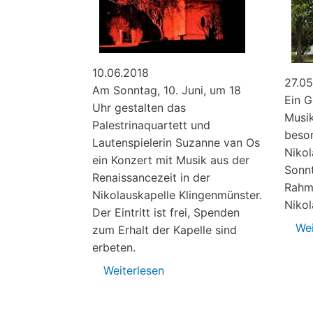
10.06.2018
27.05
Am Sonntag, 10. Juni, um 18
Ein G
Uhr gestalten das
Musik
Palestrinaquartett und
beso
Lautenspielerin Suzanne van Os
Nikol
ein Konzert mit Musik aus der
Sonnt
Renaissancezeit in der
Rahm
Nikolauskapelle Klingenmünster.
Nikol
Der Eintritt ist frei, Spenden
Wei
zum Erhalt der Kapelle sind
erbeten.
Weiterlesen
über
Perlen
der