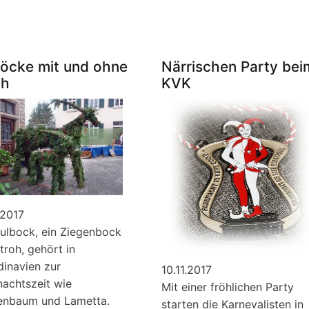
WLAN
Organisatoren
in
für
Klingenmünste
den
Vorweihnachtlichen
böcke mit und ohne
Närrischen Party bei
Erlebnistag
oh
KVK
gesucht
.2017
ulbock, ein Ziegenbock
troh, gehört in
inavien zur
10.11.2017
achtszeit wie
Mit einer fröhlichen Party
enbaum und Lametta.
starten die Karnevalisten in