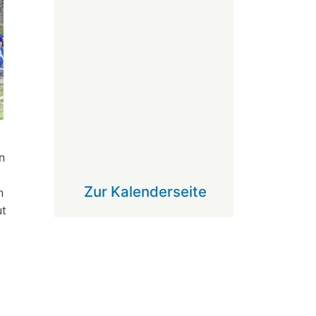
n
Zur Kalenderseite
n
ut