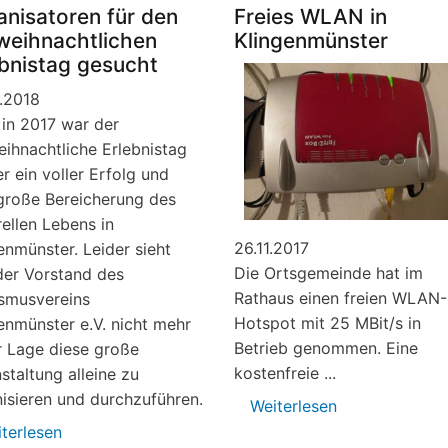
für
anisatoren für den
Freies WLAN in
Kinder
weihnachtlichen
Klingenmünster
auf
ebnistag gesucht
Burg
.2018
Landeck
in 2017 war der
ihnachtliche Erlebnistag
r ein voller Erfolg und
große Bereicherung des
rellen Lebens in
26.11.2017
enmünster. Leider sieht
Die Ortsgemeinde hat im
der Vorstand des
Rathaus einen freien WLAN-
smusvereins
Hotspot mit 25 MBit/s in
enmünster e.V. nicht mehr
Betrieb genommen. Eine
r Lage diese große
kostenfreie ...
staltung alleine zu
isieren und durchzuführen.
Weiterlesen
über
Freies
terlesen
über