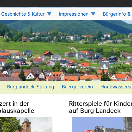
Geschichte & Kultur
Impressionen
Bürgerinfo &
Burglandeck-Stiftung
Buergerverein
Hochwassersc
ert in der
Ritterspiele für Kinde
olauskapelle
auf Burg Landeck