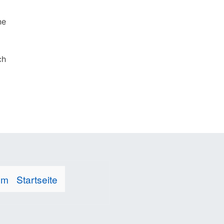
ne
ch
te
um
Startseite