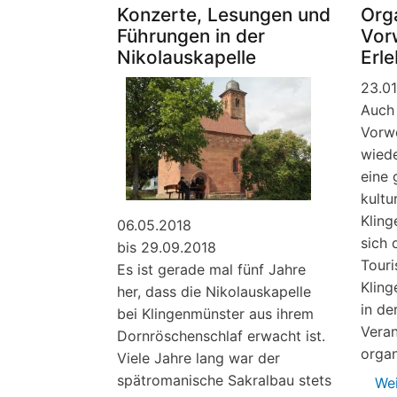
Konzerte, Lesungen und
Org
Renaissance
Führungen in der
Vor
Nikolauskapelle
Erl
23.01
Auch 
Vorwe
wiede
eine 
kultu
Kling
06.05.2018
sich 
bis 29.09.2018
Touri
Es ist gerade mal fünf Jahre
Kling
her, dass die Nikolauskapelle
in de
bei Klingenmünster aus ihrem
Veran
Dornröschenschlaf erwacht ist.
organ
Viele Jahre lang war der
spätromanische Sakralbau stets
Wei