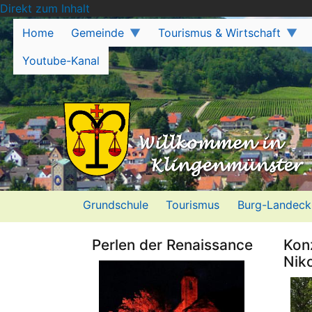
Direkt zum Inhalt
Home
Gemeinde
Tourismus & Wirtschaft
Youtube-Kanal
Grundschule
Tourismus
Burg-Landeck
Perlen der Renaissance
Konz
Nik