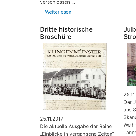
verschlossen ...
Weiterlesen
über
Konzerte,
Lesungen
Dritte historische
Jul
und
Broschüre
Str
Führungen
in
der
Nikolauskapelle
25.11
Der J
aus S
Skand
25.11.2017
Weihn
Die aktuelle Ausgabe der Reihe
Tann
„Einblicke in vergangene Zeiten“