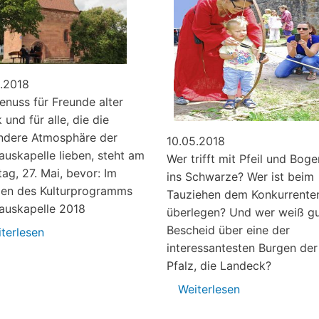
.2018
enuss für Freunde alter
 und für alle, die die
ndere Atmosphäre der
10.05.2018
auskapelle lieben, steht am
Wer trifft mit Pfeil und Boge
ag, 27. Mai, bevor: Im
ins Schwarze? Wer ist beim
en des Kulturprogramms
Tauziehen dem Konkurrente
auskapelle 2018
überlegen? Und wer weiß g
Bescheid über eine der
terlesen
über
interessantesten Burgen der
Konzert
Pfalz, die Landeck?
in
der
Weiterlesen
über
Nikolauskapelle
Ritterspiele