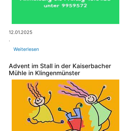
12.01.2025
.
Weiterlesen
über
Glühweinwanderung
des
Advent im Stall in der Kaiserbacher
Pfälzerwaldvereins
Mühle in Klingenmünster