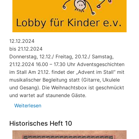
12.12.2024
bis 21.12.2024
Donnerstag, 12.12./ Freitag, 20.12./ Samstag,
21.12.2024 16.00 – 17.30 Uhr Adventsgeschichten
im Stall Am 21.12. findet der „Advent im Stall“ mit
musikalischer Begleitung statt (Gitarre, Ukulele
und Gesang). Die Weihnachtsbox ist geschmückt
und wartet auf staunende Gäste.
Weiterlesen
über
Advent
im
Historisches Heft 10
Stall
in