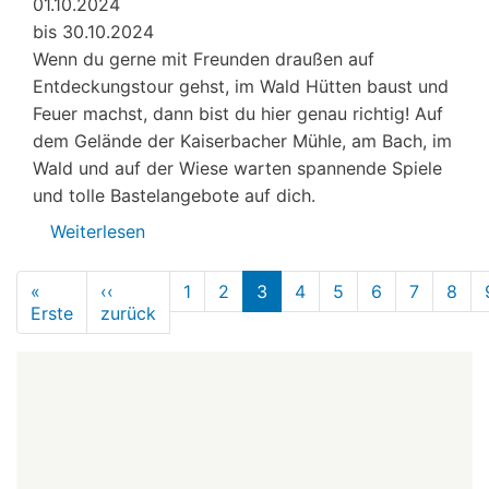
01.10.2024
bis 30.10.2024
Wenn du gerne mit Freunden draußen auf
Entdeckungstour gehst, im Wald Hütten baust und
Feuer machst, dann bist du hier genau richtig! Auf
dem Gelände der Kaiserbacher Mühle, am Bach, im
Wald und auf der Wiese warten spannende Spiele
und tolle Bastelangebote auf dich.
Weiterlesen
über
Veranstaltungen
Seitennummerierung
von
«
‹‹
1
2
3
4
5
6
7
8
Erste
Erste
zurück
Lobby
Vorherige
Seite
Seite
für
Kinder
e.V.
Herbstferien
2024