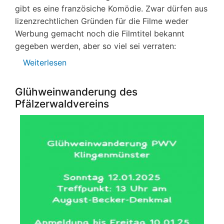
gibt es eine französiche Komödie. Zwar dürfen aus
lizenzrechtlichen Gründen für die Filme weder
Werbung gemacht noch die Filmtitel bekannt
gegeben werden, aber so viel sei verraten:
Weiterlesen
über
Dorfkino
am
Glühweinwanderung des
16.
Pfälzerwaldvereins
Februar