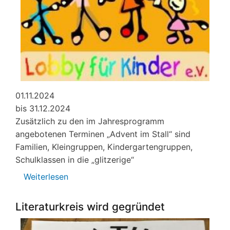
01.11.2024
bis 31.12.2024
Zusätzlich zu den im Jahresprogramm
angebotenen Terminen „Advent im Stall“ sind
Familien, Kleingruppen, Kindergartengruppen,
Schulklassen in die „glitzerige“
Weiterlesen
über
Veranstaltungen
bei
Literaturkreis wird gegründet
Lobby
für