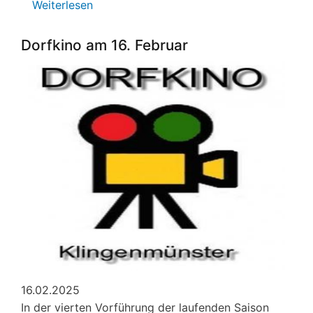
Weiterlesen
über
Veranstaltungen
von
Dorfkino am 16. Februar
Lobby
für
Kinder
e.V.
April
2025
16.02.2025
In der vierten Vorführung der laufenden Saison