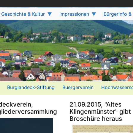
Geschichte & Kultur
Impressionen
Bürgerinfo &
Burglandeck-Stiftung
Buergerverein
Hochwassersc
deckverein,
21.09.2015, "Altes
gliederversammlung
Klingenmünster" gibt
Broschüre heraus