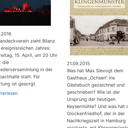
.2016
andeckverein zieht Bilanz
 ereignisreichen Jahres:
eitag, 15. April, um 20 Uhr
t die
21.09.2015
iederversammlung in der
Was hat Max Slevogt dem
bachhalle statt. Für
Gasthaus „Ochsen“ ins
tung ist gesorgt.
Gästebuch gezeichnet und
geschrieben? Wie ist der
terlesen
über
Ursprung der heutigen
Landeckverein,
Keysermühle? Und was hat 
Mitgliederversammlung
Glockenfriedhof, der in der
Nachkriegszeit in Hamburg
existierte, mit Klingenmünst