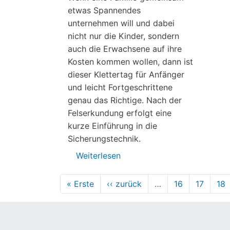
Landeck
etwas Spannendes
unternehmen will und dabei
nicht nur die Kinder, sondern
auch die Erwachsene auf ihre
Kosten kommen wollen, dann ist
dieser Klettertag für Anfänger
und leicht Fortgeschrittene
genau das Richtige. Nach der
Felserkundung erfolgt eine
kurze Einführung in die
Sicherungstechnik.
Weiterlesen
über
Veranstaltungen
Seitennummerierung
von
« Erste
Erste
‹‹ zurück
Vorherige
…
16
17
18
Seite
Lobby
Seite
für
Kinder