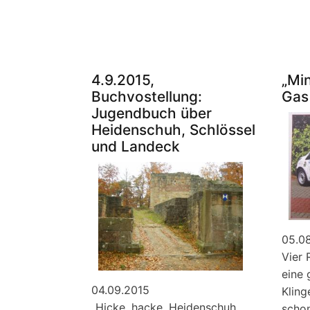
und
24.
April
2016,
Wein
4.9.2015,
„Mi
und
Buchvostellung:
Gas
Wandern
Jugendbuch über
Heidenschuh, Schlössel
und Landeck
05.0
Vier 
eine 
04.09.2015
Kling
„Hicke, hacke, Heidenschuh,
schon