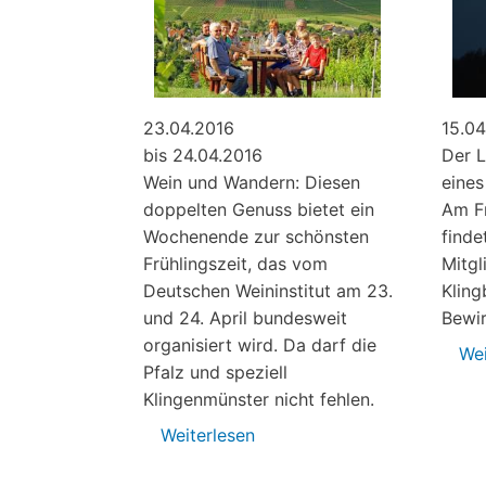
15.04
23.04.2016
Der L
bis 24.04.2016
eines
Wein und Wandern: Diesen
Am Fr
doppelten Genuss bietet ein
finde
Wochenende zur schönsten
Mitgl
Frühlingszeit, das vom
Kling
Deutschen Weininstitut am 23.
Bewir
und 24. April bundesweit
organisiert wird. Da darf die
Wei
Pfalz und speziell
Klingenmünster nicht fehlen.
Weiterlesen
über
23.