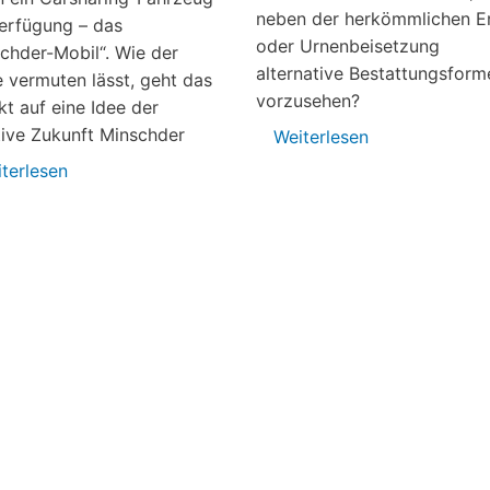
neben der herkömmlichen E
erfügung – das
oder Urnenbeisetzung
chder-Mobil“. Wie der
alternative Bestattungsform
vermuten lässt, geht das
vorzusehen?
kt auf eine Idee der
ative Zukunft Minschder
Weiterlesen
über
Alternative
terlesen
über
Bestattungsfo
„Minschder-
Umfrage
Mobil“
will
gibt
Bedarf
Gas
ermitteln