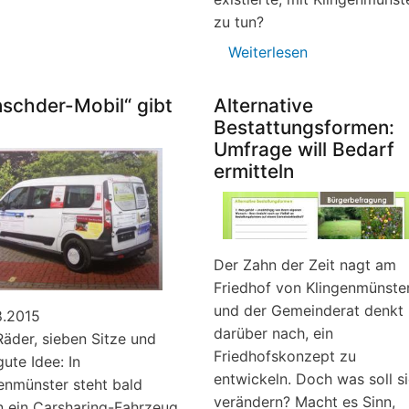
zu tun?
Weiterlesen
über
21.09.2015,
"Altes
nschder-Mobil“ gibt
Alternative
Klingenmünste
Bestattungsformen:
gibt
Umfrage will Bedarf
Broschüre
ermitteln
heraus
Der Zahn der Zeit nagt am
Friedhof von Klingenmünste
und der Gemeinderat denkt
8.2015
darüber nach, ein
Räder, sieben Sitze und
Friedhofskonzept zu
gute Idee: In
entwickeln. Doch was soll s
enmünster steht bald
verändern? Macht es Sinn,
 ein Carsharing-Fahrzeug