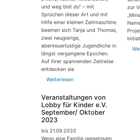
und weg bist du“ – mit
zur V
Sprüchen dieser Art und mit
„Mins
Hilfe einer kleinen Zeitmaschine
Name 
beamen sich Tanja und Thomas,
Proje
zwei neugierige,
Initi
abenteuerlustige Jugendliche in
Wei
längst vergangene Epochen.
Auf ihrer spannenden Zeitreise
entdecken sie
Weiterlesen
über
4.9.2015,
Buchvostellung:
Veranstaltungen von
Jugendbuch
Lobby für Kinder e.V.
über
September/ Oktober
Heidenschuh,
2023
Schlössel
bis 21.09.2033
und
Wenn eine Familie gemeinsam