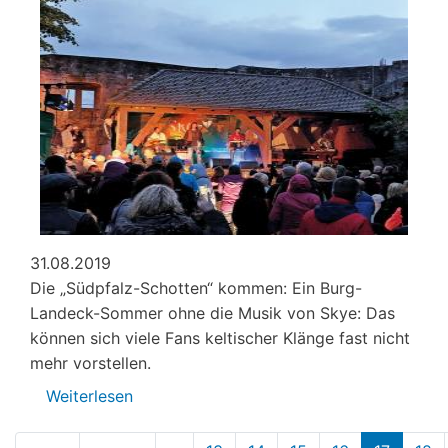
31.08.2019
Die „Südpfalz-Schotten“ kommen: Ein Burg-
Landeck-Sommer ohne die Musik von Skye: Das
können sich viele Fans keltischer Klänge fast nicht
mehr vorstellen.
Weiterlesen
über
Skye
Seitennummerierung
spielt