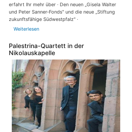
erfahrt Ihr mehr über · Den neuen „Gisela Walter
und Peter Sanner-Fonds" und die neue „Stiftung
zukunftsfähige Südwestpfalz" ·
Weiterlesen
über
Newsletter
Herbst
Palestrina-Quartett in der
2019
Nikolauskapelle