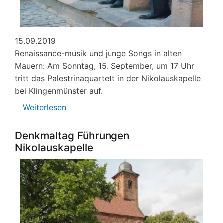
15.09.2019
Renaissance-musik und junge Songs in alten
Mauern: Am Sonntag, 15. September, um 17 Uhr
tritt das Palestrinaquartett in der Nikolauskapelle
bei Klingenmünster auf.
Weiterlesen
über
Palestrina-
Quartett
Denkmaltag Führungen
in
Nikolauskapelle
der
Nikolauskapelle