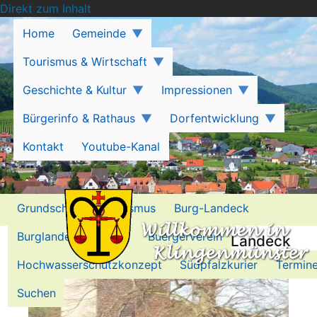
Direkt zum Inhalt
Home
Gemeinde
Tourismus & Wirtschaft
Geschichte & Kultur
Impressionen
Bürgerinfo & Rathaus
Dorfentwicklung
Kontakt
Youtube-Kanal
Grundschule
Tourismus
Burg-Landeck
Burglandeck-Stiftung
Buergerverein
Mittelaltermarkt auf der Burg Landeck
Hochwasserschutzkonzept
Südpfalzkurier
Termin
Suchen