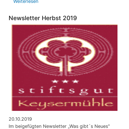
Weiterlesen
über
Neue
Chormusik
Newsletter Herbst 2019
in
der
Nikolauskapelle
20.10.2019
Im beigefügten Newsletter „Was gibt´s Neues"