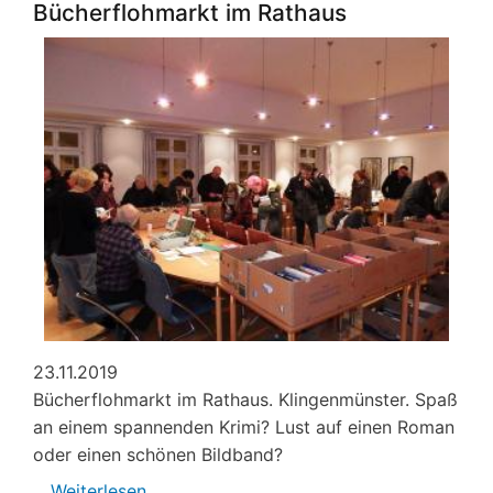
auf
Bücherflohmarkt im Rathaus
der
Burg
Landeck
23.11.2019
Bücherflohmarkt im Rathaus. Klingenmünster. Spaß
an einem spannenden Krimi? Lust auf einen Roman
oder einen schönen Bildband?
Weiterlesen
über