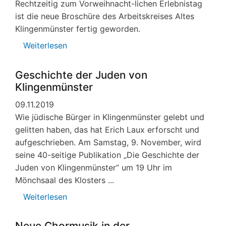
Rechtzeitig zum Vorweihnacht-lichen Erlebnistag
ist die neue Broschüre des Arbeitskreises Altes
Klingenmünster fertig geworden.
Weiterlesen
über
Neue
Erkenntnisse
Geschichte der Juden von
von
Klingenmünster
Klingenmünsterer
09.11.2019
Heimatforschern
Wie jüdische Bürger in Klingenmünster gelebt und
gelitten haben, das hat Erich Laux erforscht und
aufgeschrieben. Am Samstag, 9. November, wird
seine 40-seitige Publikation „Die Geschichte der
Juden von Klingenmünster“ um 19 Uhr im
Mönchsaal des Klosters ...
Weiterlesen
über
Geschichte
der
Neue Chormusik in der