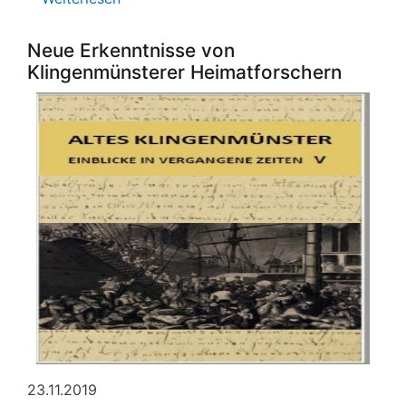
Bücherflohmarkt
im
Neue Erkenntnisse von
Rathaus
Klingenmünsterer Heimatforschern
23.11.2019