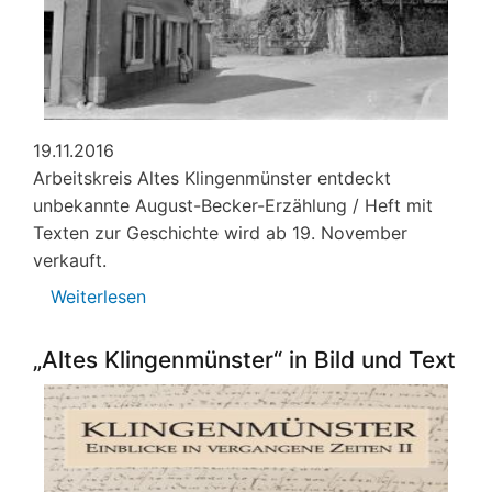
19.11.2016
Arbeitskreis Altes Klingenmünster entdeckt
unbekannte August-Becker-Erzählung / Heft mit
Texten zur Geschichte wird ab 19. November
verkauft.
Weiterlesen
über
Unbekannte
August-
„Altes Klingenmünster“ in Bild und Text
Becker-
Erzählung