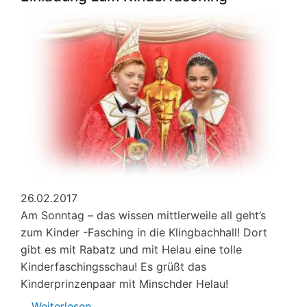
für
Kinder
26.02.2017
Am Sonntag – das wissen mittlerweile all geht’s
zum Kinder -Fasching in die Klingbachhall! Dort
gibt es mit Rabatz und mit Helau eine tolle
Kinderfaschingsschau! Es grüßt das
Kinderprinzenpaar mit Minschder Helau!
Weiterlesen
über