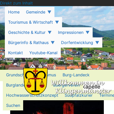
Direkt zum Inhalt
Home
Gemeinde
Tourismus & Wirtschaft
Geschichte & Kultur
Impressionen
Bürgerinfo & Rathaus
Dorfentwicklung
Kontakt
Youtube-Kanal
Grundschule
Tourismus
Burg-Landeck
Burglandeck-Stiftung
Buergerverein
Flötenkonzert in der Nikolauskapelle
Hochwasserschutzkonzept
Südpfalzkurier
Termin
Suchen