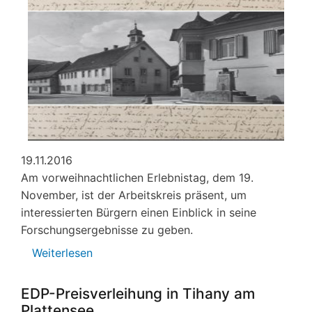
19.11.2016
Am vorweihnachtlichen Erlebnistag, dem 19.
November, ist der Arbeitskreis präsent, um
interessierten Bürgern einen Einblick in seine
Forschungsergebnisse zu geben.
Weiterlesen
über
„Altes
Klingenmünster“
EDP-Preisverleihung in Tihany am
in
Plattensee