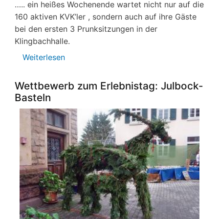
….. ein heißes Wochenende wartet nicht nur auf die
160 aktiven KVK’ler , sondern auch auf ihre Gäste
bei den ersten 3 Prunksitzungen in der
Klingbachhalle.
Weiterlesen
über
Fasenacht
is
Wettbewerb zum Erlebnistag: Julbock-
very
Basteln
good