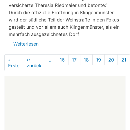
versicherte Theresia Riedmaier und betonte:“
Durch die offizielle Eröffnung in Klingenmünster
wird der südliche Teil der Weinstraße in den Fokus
gestellt und vor allem auch Klingenmünster, als ein
mehrfach ausgezeichnetes Dorf
Weiterlesen
über
Erlebnistag
Seitennummerierung
Deutsche
«
‹‹
…
16
17
18
19
20
21
Erste
Erste
zurück
Weinstraße
Vorherige
Seite
Seite