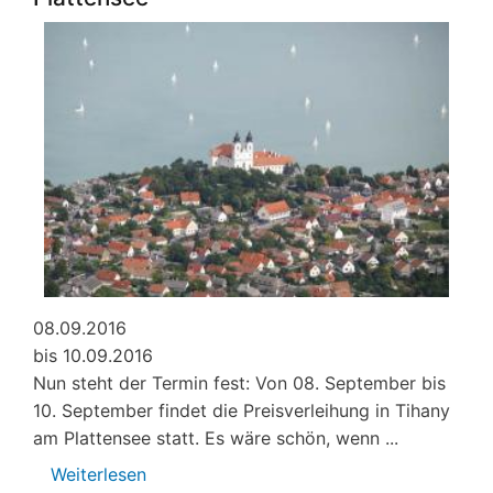
Bild
und
Text
08.09.2016
bis 10.09.2016
Nun steht der Termin fest: Von 08. September bis
10. September findet die Preisverleihung in Tihany
am Plattensee statt. Es wäre schön, wenn ...
Weiterlesen
über