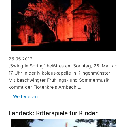
28.05.2017
„Swing in Spring“ heißt es am Sonntag, 28. Mai, ab
17 Uhr in der Nikolauskapelle in Klingenmünster:
Mit beschwingter Frühlings- und Sommermusik
kommt der Flötenkreis Arnbach ...
Weiterlesen
über
Flötenkonzert
in
Landeck: Ritterspiele für Kinder
der
Nikolauskapelle