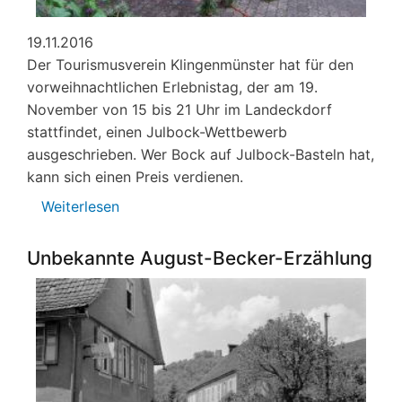
19.11.2016
Der Tourismusverein Klingenmünster hat für den
vorweihnachtlichen Erlebnistag, der am 19.
November von 15 bis 21 Uhr im Landeckdorf
stattfindet, einen Julbock-Wettbewerb
ausgeschrieben. Wer Bock auf Julbock-Basteln hat,
kann sich einen Preis verdienen.
Weiterlesen
über
Wettbewerb
zum
Unbekannte August-Becker-Erzählung
Erlebnistag:
Julbock-
Basteln