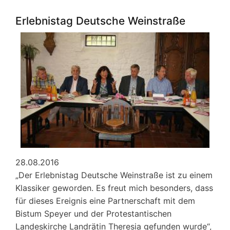
EDP-
Preisverleihung
Erlebnistag Deutsche Weinstraße
in
Tihany
am
Plattensee
28.08.2016
„Der Erlebnistag Deutsche Weinstraße ist zu einem
Klassiker geworden. Es freut mich besonders, dass
für dieses Ereignis eine Partnerschaft mit dem
Bistum Speyer und der Protestantischen
Landeskirche Landrätin Theresia gefunden wurde“,