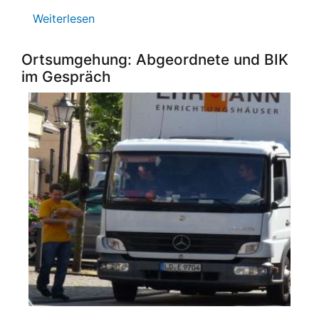
Weiterlesen
über
Stiftsparkfestival
2016
Ortsumgehung: Abgeordnete und BIK
im Gespräch