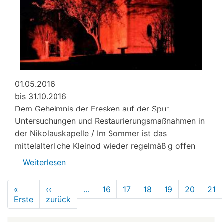
01.05.2016
bis 31.10.2016
Dem Geheimnis der Fresken auf der Spur.
Untersuchungen und Restaurierungsmaßnahmen in
der Nikolauskapelle / Im Sommer ist das
mittelalterliche Kleinod wieder regelmäßig offen
Weiterlesen
über
Renovierte
Seitennummerierung
Nikolauskapelle
«
‹‹
…
16
17
18
19
20
21
Erste
Erste
zurück
geöffnet
Vorherige
Seite
Seite