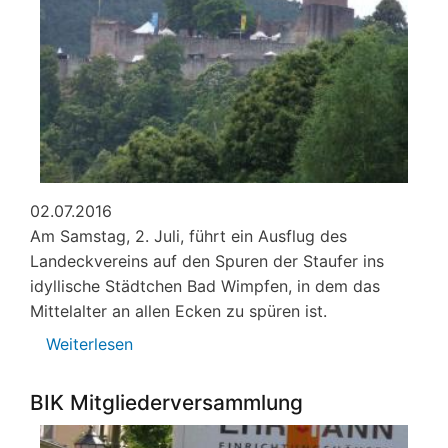
02.07.2016
Am Samstag, 2. Juli, führt ein Ausflug des
Landeckvereins auf den Spuren der Staufer ins
idyllische Städtchen Bad Wimpfen, in dem das
Mittelalter an allen Ecken zu spüren ist.
Weiterlesen
über
Landeckverein
Ausflug
BIK Mitgliederversammlung
Bad
Wimpfen