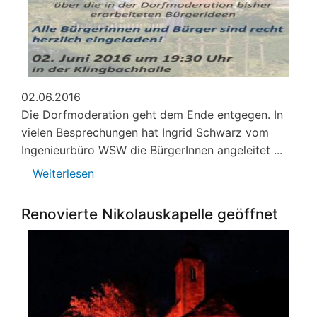
02.06.2016
Die Dorfmoderation geht dem Ende entgegen. In
vielen Besprechungen hat Ingrid Schwarz vom
Ingenieurbüro WSW die BürgerInnen angeleitet ...
Weiterlesen
über
Bürgerdialog
und
Renovierte Nikolauskapelle geöffnet
Zwischenbericht
zur
Dorfmoderation