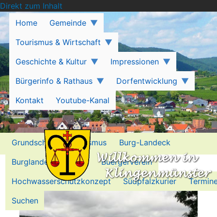
Direkt zum Inhalt
Home
Gemeinde
Tourismus & Wirtschaft
Geschichte & Kultur
Impressionen
Bürgerinfo & Rathaus
Dorfentwicklung
Kontakt
Youtube-Kanal
Grundschule
Tourismus
Burg-Landeck
Burglandeck-Stiftung
Buergerverein
Kerwe
Hochwasserschutzkonzept
Südpfalzkurier
Termin
Suchen