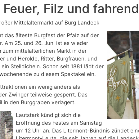
t Feuer, Filz und fahren
oßer Mittelaltermarkt auf Burg Landeck
ht das älteste Burgfest der Pfalz auf der
 Am 25. und 26. Juni ist es wieder
um mittelalterlichen Markt in der
er und Herolde, Ritter, Burgfrauen, und
 ein Stelldichein. Schon seit 1881 lädt der
niwochenende zu diesem Spektakel ein.
ttraktionen ein wenig anders als
er Zwinger teilweise gesperrt. Das
 in den Burggraben verlagert.
Lautstark kündigt sich die
Eröffnung des Festes am Samstag
um 12 Uhr an: Das Litermont-Bündnis zündet ein
Litermont-Leute, die seit Jahren auf die Landec