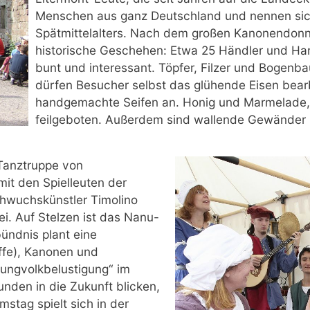
Menschen aus ganz Deutschland und nennen sic
Spätmittelalters. Nach dem großen Kanonendonn
historische Geschehen: Etwa 25 Händler und Ha
bunt und interessant. Töpfer, Filzer und Bogenba
dürfen Besucher selbst das glühende Eisen bearbe
handgemachte Seifen an. Honig und Marmelade, 
feilgeboten. Außerdem sind wallende Gewänder im 
 Tanztruppe von
it den Spielleuten der
hwuchskünstler Timolino
ei. Auf Stelzen ist das Nanu-
ündnis plant eine
ffe), Kanonen und
ungvolkbelustigung“ im
nden in die Zukunft blicken,
stag spielt sich in der