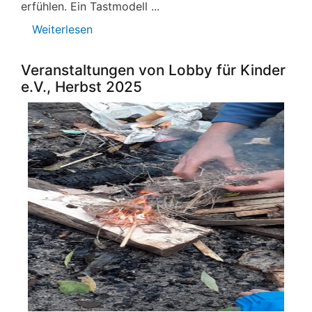
erfühlen. Ein Tastmodell ...
Weiterlesen
über
Tastmodell
auf
Veranstaltungen von Lobby für Kinder
der
e.V., Herbst 2025
Landeck