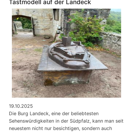
Tastmodell auf der Landeck
Lobby
für
Kinder
e.V.,
November
2025
19.10.2025
Die Burg Landeck, eine der beliebtesten
Sehenswürdigkeiten in der Südpfalz, kann man seit
neuestem nicht nur besichtigen, sondern auch