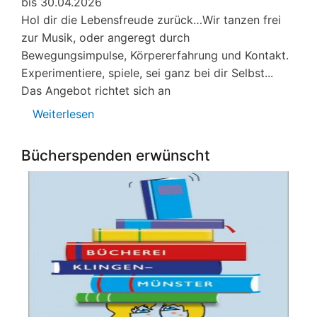
bis 30.04.2026
Hol dir die Lebensfreude zurück…Wir tanzen frei
zur Musik, oder angeregt durch
Bewegungsimpulse, Körpererfahrung und Kontakt.
Experimentiere, spiele, sei ganz bei dir Selbst...
Das Angebot richtet sich an
Weiterlesen
über
Veranstaltungen
von
Bücherspenden erwünscht
Lobby
für
Kinder
e.V.
Februar
-
Osterferien
2026