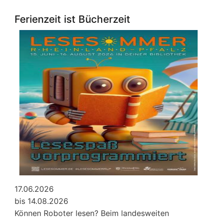
Veranstaltungen
von
Ferienzeit ist Bücherzeit
Lobby
für
Kinder
e.V.
Juli
2026
17.06.2026
bis 14.08.2026
Können Roboter lesen? Beim landesweiten