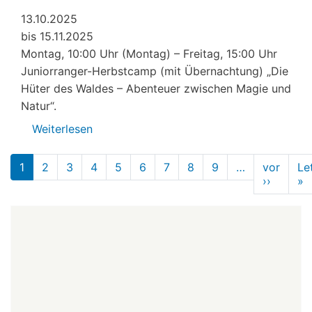
13.10.2025
bis 15.11.2025
Montag, 10:00 Uhr (Montag) – Freitag, 15:00 Uhr
Juniorranger-Herbstcamp (mit Übernachtung) „Die
Hüter des Waldes – Abenteuer zwischen Magie und
Natur“.
Weiterlesen
über
Veranstaltungen
Seitennummerierung
von
1
2
3
4
5
6
7
8
9
…
vor
Le
Lobby
››
Nächst
»
L
Seite
S
für
Kinder
e.V.,
Herbst
2025