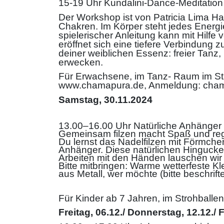
15-19 Uhr Kundalini-Dance-Meditatio
Der Workshop ist von Patricia Lima Ha
Chakren. Im Körper steht jedes Energi
spielerischer Anleitung kann mit Hil
eröffnet sich eine tiefere Verbindung 
deiner weiblichen Essenz: freier Tanz
erwecken.
Für Erwachsene, im Tanz- Raum im Stro
www.chamapura.de, Anmeldung: ch
Samstag, 30.11.2024
13.00–16.00 Uhr Natürliche Anhänger f
Gemeinsam filzen macht Spaß und reg
Du lernst das Nadelfilzen mit Förmch
Anhänger. Diese natürlichen Hingucke
Arbeiten mit den Händen lauschen wir
Bitte mitbringen: Warme wetterfeste 
aus Metall, wer möchte (bitte beschrift
Für Kinder ab 7 Jahren, im Strohballen
Freitag, 06.12./ Donnerstag, 12.12./ 