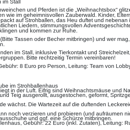
im Stall
einchen und Pferden ist die „Weihnachtsbox“ glitz
hen wie im geheimnisvollen Zauberwald. Kinder, Elte
ckt auf Strohballen, das Heu duftet und nebenan 
htlichen Liedern, stimmungsvollen Adventsgeschicht
sklingen und kommen zur Ruhe.
Bitte Tassen oder Becher mitbringen) und wer mag,
en.
den im Stall, inklusive Tierkontakt und Streichelzeit
gruppen. Bitte rechtzeitig Termin vereinbaren!
 Gebühr: 8 Euro pro Person, Leitung: Team von Lobby
ube im Strohballenhaus
iegt in der Luft. Eifrig sind Weihnachtsmäuse und
und Teig ausgerollt, ausgestochen, geformt, Spritz
eude wächst. Die Wartezeit auf die duftenden Lecker
ann noch verzieren und probieren (und aufräumen ni
Hausschuhe und ggf. eine Schürze mitbringen.
lenhaus, Gebühr: 22 Euro (inkl. Zutaten), Leitung: Ru