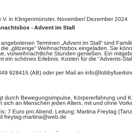
 e.V. in Klingenmünster, November/ Dezember 2024
nachtsbox - Advent im Stall
angebotenen Terminen „Advent im Stall“ sind Famili
 die „glitzerige“ Weihnachtsbox eingeladen. Sie kö
ne, vorweihnachtliche Stunden genießen. Ein mitge
 ein schönes Erlebnis. Kosten für die "Advents-Stall
349 928415 (AB) oder per Mail an info@lobbyfuerkin
egt durch Bewegungsimpulse, Körpererfahrung und Kon
tet sich an Menschen jeden Alters, mit und ohne Vor
is: 7 Euro pro Abend, Leitung: Martina Freytag (Tanz
ail freytag-martina@web.de