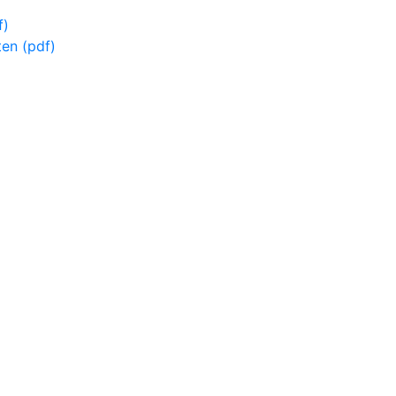
f)
ten (pdf)