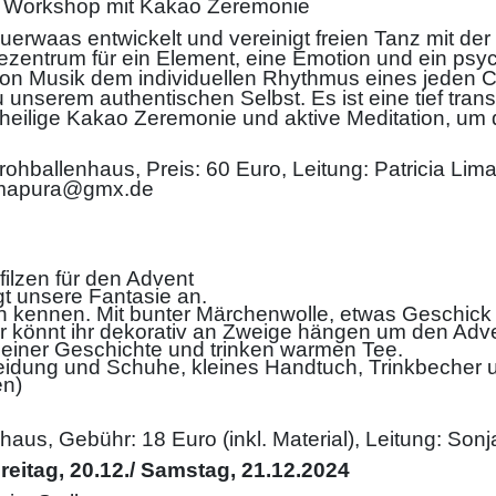
n Workshop mit Kakao Zeremonie
uerwaas entwickelt und vereinigt freien Tanz mit de
ezentrum für ein Element, eine Emotion und ein psy
fe von Musik dem individuellen Rhythmus eines jede
zu unserem authentischen Selbst. Es ist eine tief tr
, heilige Kakao Zeremonie und aktive Meditation, um
hballenhaus, Preis: 60 Euro, Leitung: Patricia Lim
amapura@gmx.de
ilzen für den Advent
t unsere Fantasie an.
en kennen. Mit bunter Märchenwolle, etwas Geschic
r könnt ihr dekorativ an Zweige hängen um den Adv
 einer Geschichte und trinken warmen Tee.
Kleidung und Schuhe, kleines Handtuch, Trinkbecher
en)
haus, Gebühr: 18 Euro (inkl. Material), Leitung: Son
Freitag, 20.12./ Samstag, 21.12.2024