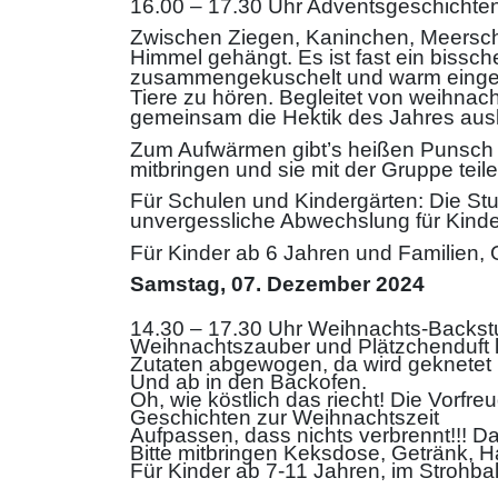
16.00 – 17.30 Uhr Adventsgeschichten 
Zwischen Ziegen, Kaninchen, Meerschw
Himmel gehängt. Es ist fast ein bissc
zusammengekuschelt und warm eingepa
Tiere zu hören. Begleitet von weihnac
gemeinsam die Hektik des Jahres au
Zum Aufwärmen gibt’s heißen Punsch (
mitbringen und sie mit der Gruppe teil
Für Schulen und Kindergärten: Die Stun
unvergessliche Abwechslung für Kinder
Für Kinder ab 6 Jahren und Familien,
Samstag, 07. Dezember 2024
14.30 – 17.30 Uhr Weihnachts-Backst
Weihnachtszauber und Plätzchenduft l
Zutaten abgewogen, da wird geknetet 
Und ab in den Backofen.
Oh, wie köstlich das riecht! Die Vorfr
Geschichten zur Weihnachtszeit
Aufpassen, dass nichts verbrennt!!! D
Bitte mitbringen Keksdose, Getränk, 
Für Kinder ab 7-11 Jahren, im Strohbal