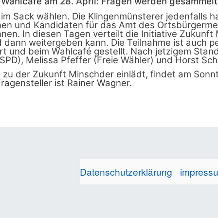
Wahlcafé am 28. April: Fragen werden gesammelt
ze im Sack wählen. Die Klingenmünsterer jedenfalls 
nnen und Kandidaten für das Amt des Ortsbürgerme
nen. In diesen Tagen verteilt die Initiative Zukunf
 dann weitergeben kann. Die Teilnahme ist auch pe
rt und beim Wahlcafé gestellt. Nach jetzigem Sta
(SPD), Melissa Pfeffer (Freie Wähler) und Horst Sc
, zu der Zukunft Minschder einlädt, findet am Sonnta
ragensteller ist Rainer Wagner.
Datenschutzerklärung
impress