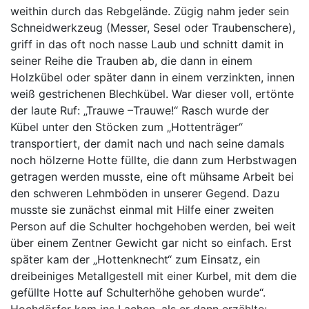
weithin durch das Rebgelände. Zügig nahm jeder sein
Schneidwerkzeug (Messer, Sesel oder Traubenschere),
griff in das oft noch nasse Laub und schnitt damit in
seiner Reihe die Trauben ab, die dann in einem
Holzkübel oder später dann in einem verzinkten, innen
weiß gestrichenen Blechkübel. War dieser voll, ertönte
der laute Ruf: „Trauwe –Trauwe!“ Rasch wurde der
Kübel unter den Stöcken zum „Hottenträger“
transportiert, der damit nach und nach seine damals
noch hölzerne Hotte füllte, die dann zum Herbstwagen
getragen werden musste, eine oft mühsame Arbeit bei
den schweren Lehmböden in unserer Gegend. Dazu
musste sie zunächst einmal mit Hilfe einer zweiten
Person auf die Schulter hochgehoben werden, bei weit
über einem Zentner Gewicht gar nicht so einfach. Erst
später kam der „Hottenknecht“ zum Einsatz, ein
dreibeiniges Metallgestell mit einer Kurbel, mit dem die
gefüllte Hotte auf Schulterhöhe gehoben wurde“.
Hochdörfer kam ins Lachen, als er dann erzählte: