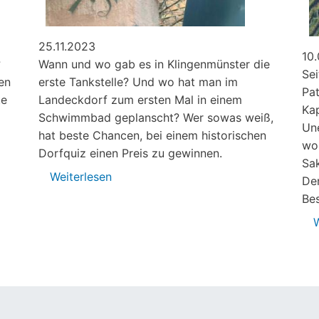
25.11.2023
10
?
Wann und wo gab es in Klingenmünster die
Sei
en
erste Tankstelle? Und wo hat man im
Pa
te
Landeckdorf zum ersten Mal in einem
Kap
Schwimmbad geplanscht? Wer sowas weiß,
Une
hat beste Chancen, bei einem historischen
wor
Dorfquiz einen Preis zu gewinnen.
Sa
Weiterlesen
über
Den
Steine,
Bes
Lausbuben
W
und
ein
Poet