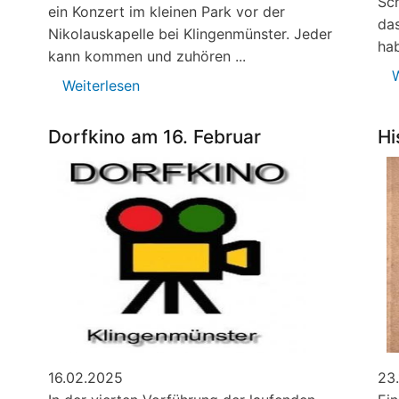
Sc
ein Konzert im kleinen Park vor der
da
Nikolauskapelle bei Klingenmünster. Jeder
ha
kann kommen und zuhören ...
W
Weiterlesen
über
Vor
der
Dorfkino am 16. Februar
Hi
Kapelle
klingen
Alphörner
16.02.2025
23.