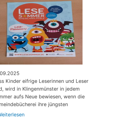
.09.2025
s Kinder eifrige Leserinnen und Leser
d, wird in Klingenmünster in jedem
mmer aufs Neue bewiesen, wenn die
meindebücherei ihre jüngsten
eiterlesen
über
Über
40
000