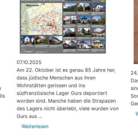
07.10.2025
Am 22. Oktober ist es genau 85 Jahre her,
24
dass jüdische Menschen aus ihren
Das
Wohnstätten gerissen und ins
n
sin
südfranzösische Lager Gurs deportiert
ls
So
worden sind. Manche haben die Strapazen
Ge
des Lagers nicht überlebt, viele wurden von
W
Gurs aus ...
Weiterlesen
über
Tafel