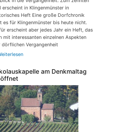
blick in die Vergangenheit: Zum zehnten
 erscheint in Klingenmünster in
torisches Heft Eine große Dorfchronik
t es für Klingenmünster bis heute nicht.
ür erscheint aber jedes Jahr ein Heft, das
h mit interessanten einzelnen Aspekten
 dörflichen Vergangenheit
eiterlesen
über
Historisches
Heft
kolauskapelle am Denkmaltag
10
öffnet