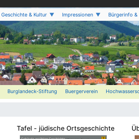
Geschichte & Kultur
Impressionen
Bürgerinfo &
Burglandeck-Stiftung
Buergerverein
Hochwassersc
Tafel - jüdische Ortsgeschichte
Üb