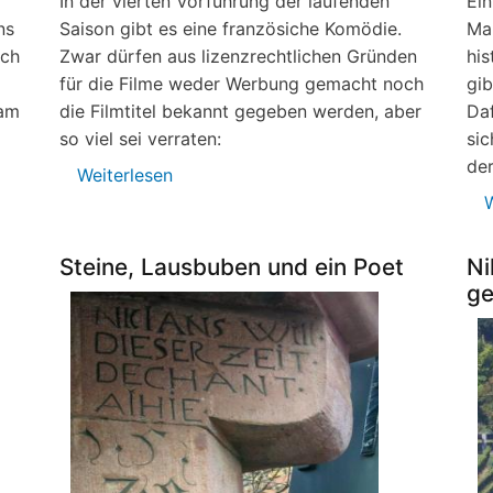
In der vierten Vorführung der laufenden
Ein
ns
Saison gibt es eine französiche Komödie.
Mal
uch
Zwar dürfen aus lizenzrechtlichen Gründen
his
für die Filme weder Werbung gemacht noch
gib
 am
die Filmtitel bekannt gegeben werden, aber
Daf
so viel sei verraten:
sic
der
Weiterlesen
über
Dorfkino
W
am
16.
Steine, Lausbuben und ein Poet
Ni
Februar
ge