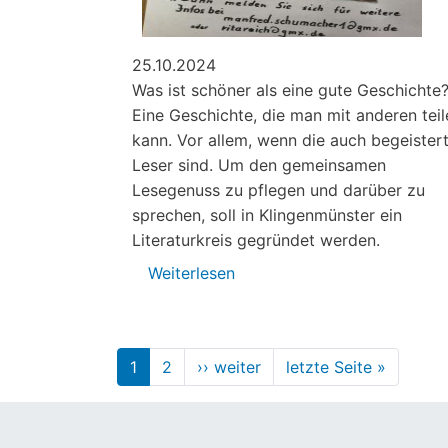
25.10.2024
Was ist schöner als eine gute Geschichte
Eine Geschichte, die man mit anderen teil
kann. Vor allem, wenn die auch begeister
Leser sind. Um den gemeinsamen
Lesegenuss zu pflegen und darüber zu
sprechen, soll in Klingenmünster ein
Literaturkreis gegründet werden.
Weiterlesen
über
Literaturkreis
wird
gegründet
Seitennummerierung
1
2
›› weiter
Nächste
letzte Seite »
Letzte
Seite
Seite