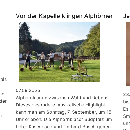
-
jüdische
Vor der Kapelle klingen Alphörner
Je
Ortsgeschichte
als
07.09.2025
und
23
Alphornklänge zwischen Wald und Reben:
 der
bi
Dieses besondere musikalische Highlight
Es
kann man am Sonntag, 7. September, um 15
h
Sm
Uhr erleben. Die Alphornbläser Südpfalz um
une
Peter Kusenbach und Gerhard Busch geben