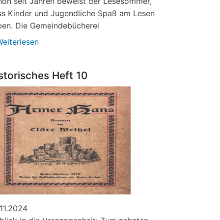
hon seit Jahren beweist der Lesesommer,
ss Kinder und Jugendliche Spaß am Lesen
ben. Die Gemeindebücherei
eiterlesen
über
Jede
Menge
storisches Heft 10
neue
Bücher
11.2024