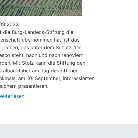
.09.2023
t die Burg-Landeck-Stiftung die
tenschaft übernommen hat, ist das
ellchen, das unter dem Schutz der
sco steht, nach und nach renoviert
den. Mit Stolz kann die Stiftung den
kralbau daher am Tag des offenen
kmals, am 10. September, interessierten
uchern präsentieren.
eiterlesen
über
Nikolauskapelle
am
Denkmaltag
geöffnet