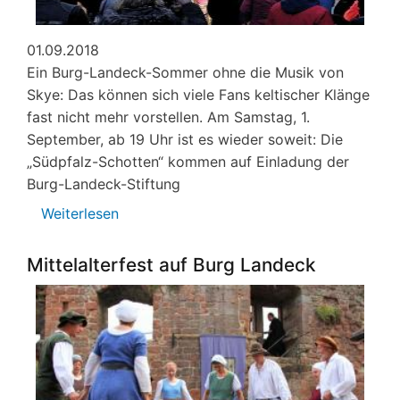
01.09.2018
Ein Burg-Landeck-Sommer ohne die Musik von
Skye: Das können sich viele Fans keltischer Klänge
fast nicht mehr vorstellen. Am Samstag, 1.
September, ab 19 Uhr ist es wieder soweit: Die
„Südpfalz-Schotten“ kommen auf Einladung der
Burg-Landeck-Stiftung
Weiterlesen
über
Südpfalz-
Schotten
Mittelalterfest auf Burg Landeck
in
Burgmauern