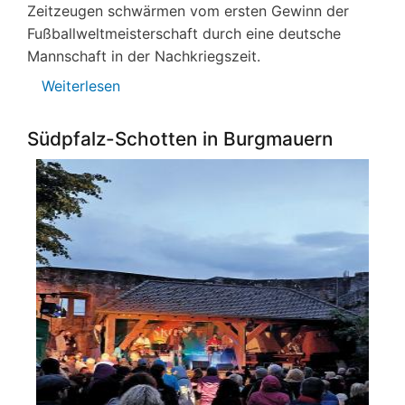
Zeitzeugen schwärmen vom ersten Gewinn der
Fußballweltmeisterschaft durch eine deutsche
Mannschaft in der Nachkriegszeit.
Weiterlesen
über
Das
Wunder
Südpfalz-Schotten in Burgmauern
von
Bern
aus
FCK-
Sicht