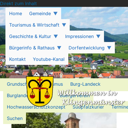
Direkt zum Inhalt
Home
Gemeinde
Tourismus & Wirtschaft
Geschichte & Kultur
Impressionen
Bürgerinfo & Rathaus
Dorfentwicklung
Kontakt
Youtube-Kanal
Grundschule
Tourismus
Burg-Landeck
Burglandeck-Stiftung
Buergerverein
Nikolauskapelle - Auftakt und
Jahresprogramm
Hochwasserschutzkonzept
Südpfalzkurier
Termin
Suchen