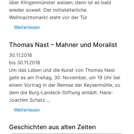
über Klingenmünster weisen, dann ist es bald
wieder soweit: Der mittelalterliche
Weihnachtsmarkt steht vor der Tür
Weiterlesen
über
Weihnachtsmarkt
auf
Thomas Nast – Mahner und Moralist
der
30.11.2018
Landeck
bis 30.11.2018
Um das Leben und die Kunst von Thomas Nast
geht es am Freitag, 30. November, um 19 Uhr bei
einem Vortrag in der Remise der Keysermühle, zu
dem die Burg-Landeck-Stiftung einlädt. Hans-
Joachim Schatz ...
Weiterlesen
über
Thomas
Nast
Geschichten aus alten Zeiten
–