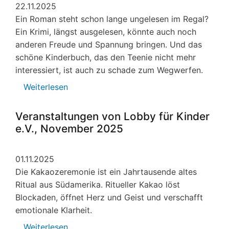
22.11.2025
Kinder
Ein Roman steht schon lange ungelesen im Regal?
e.V.
Ein Krimi, längst ausgelesen, könnte auch noch
Februar
anderen Freude und Spannung bringen. Und das
-
schöne Kinderbuch, das den Teenie nicht mehr
Osterferien
interessiert, ist auch zu schade zum Wegwerfen.
2026
Weiterlesen
über
Bücherspenden
erwünscht
Veranstaltungen von Lobby für Kinder
e.V., November 2025
01.11.2025
Die Kakaozeremonie ist ein Jahrtausende altes
Ritual aus Südamerika. Ritueller Kakao löst
Blockaden, öffnet Herz und Geist und verschafft
emotionale Klarheit.
Weiterlesen
über