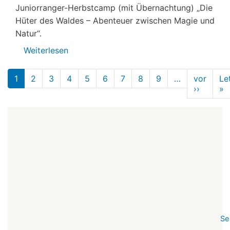
Juniorranger-Herbstcamp (mit Übernachtung) „Die
Hüter des Waldes – Abenteuer zwischen Magie und
Natur“.
Weiterlesen
über
Veranstaltungen
Seitennummerierung
von
1
2
3
4
5
6
7
8
9
…
vor
Le
Lobby
››
Nächst
»
L
Seite
S
für
Kinder
e.V.,
Herbst
2025
Se