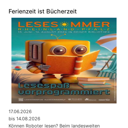
Veranstaltungen
von
Ferienzeit ist Bücherzeit
Lobby
für
Kinder
e.V.
Juli
2026
17.06.2026
bis 14.08.2026
Können Roboter lesen? Beim landesweiten