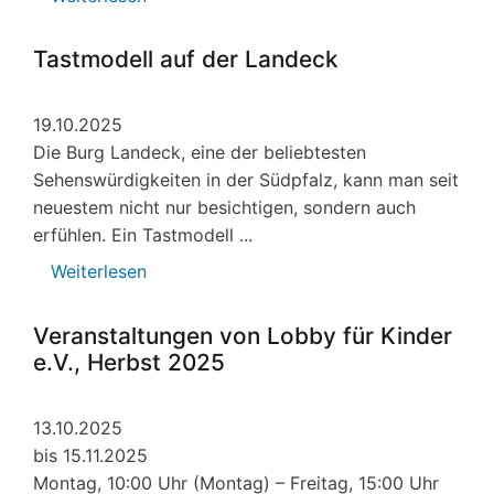
Veranstaltungen
von
Tastmodell auf der Landeck
Lobby
für
19.10.2025
Kinder
Die Burg Landeck, eine der beliebtesten
e.V.,
Sehenswürdigkeiten in der Südpfalz, kann man seit
November
neuestem nicht nur besichtigen, sondern auch
2025
erfühlen. Ein Tastmodell ...
Weiterlesen
über
Tastmodell
auf
Veranstaltungen von Lobby für Kinder
der
e.V., Herbst 2025
Landeck
13.10.2025
bis 15.11.2025
Montag, 10:00 Uhr (Montag) – Freitag, 15:00 Uhr